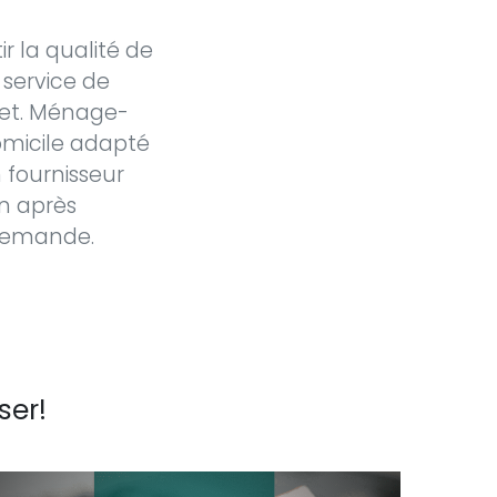
 la qualité de
 service de
get. Ménage-
omicile adapté
 fournisseur
on après
e demande.
ser!