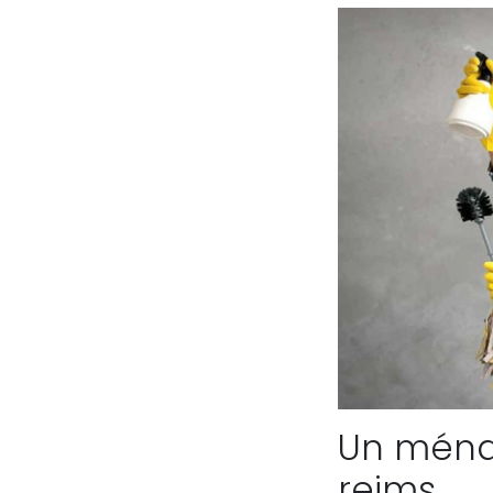
Un ménag
reims