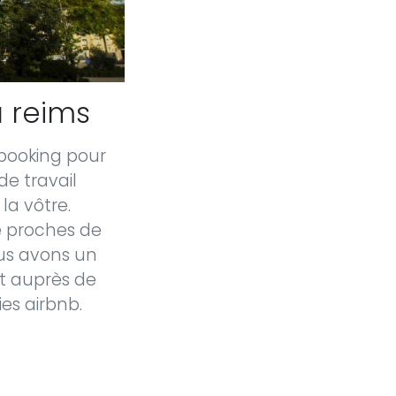
 reims
 booking pour
de travail
la vôtre.
e proches de
ous avons un
nt auprès de
es airbnb.