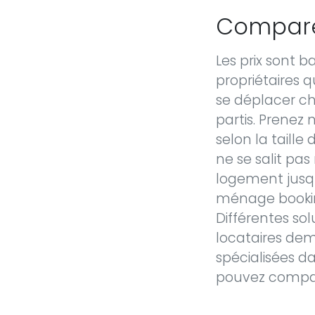
Comparer
Les prix sont 
propriétaires 
se déplacer che
partis. Prenez
selon la taille 
ne se salit pa
logement jusqu
ménage bookin
Différentes so
locataires de
spécialisées d
pouvez compar