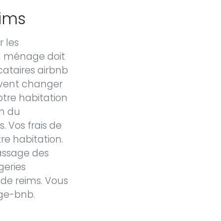
eims
 les
en ménage doit
cataires airbnb
uvent changer
 votre habitation
on du
 Vos frais de
e habitation.
passage des
geries
 de reims. Vous
ge-bnb.